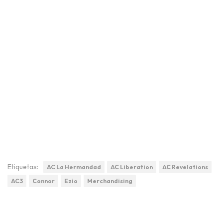
Etiquetas:
AC La Hermandad
AC Liberation
AC Revelations
AC3
Connor
Ezio
Merchandising