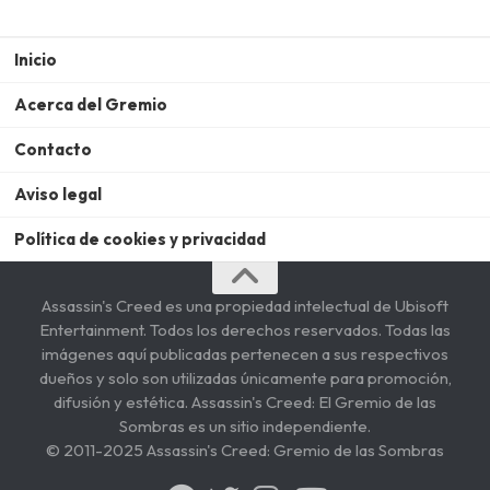
Inicio
Acerca del Gremio
Contacto
Aviso legal
Política de cookies y privacidad
Assassin's Creed es una propiedad intelectual de Ubisoft
Entertainment. Todos los derechos reservados. Todas las
imágenes aquí publicadas pertenecen a sus respectivos
dueños y solo son utilizadas únicamente para promoción,
difusión y estética. Assassin's Creed: El Gremio de las
Sombras es un sitio independiente.
© 2011-2025 Assassin's Creed: Gremio de las Sombras