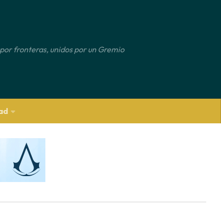
por fronteras, unidos por un Gremio
ad