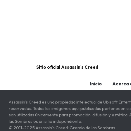
Sitio oficial Assassin's Creed
Inicio
Acerca 
Assassin's Creed es una propiedad intelectual de Ubisoft Enter
reservados. Todas las imágenes aquí publicadas pertenecen a 
son utilizadas únicamente para promoción, difusión y estética. 
las Sombras es un sitio independiente.
© 2011-2025 Assassin's Creed: Gremio de las Sombras