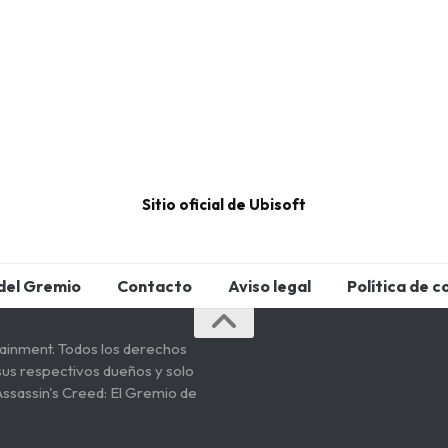
Sitio oficial de Ubisoft
del Gremio
Contacto
Aviso legal
Política de c
tainment. Todos los derechos
sus respectivos dueños y solo
Assassin's Creed: El Gremio de