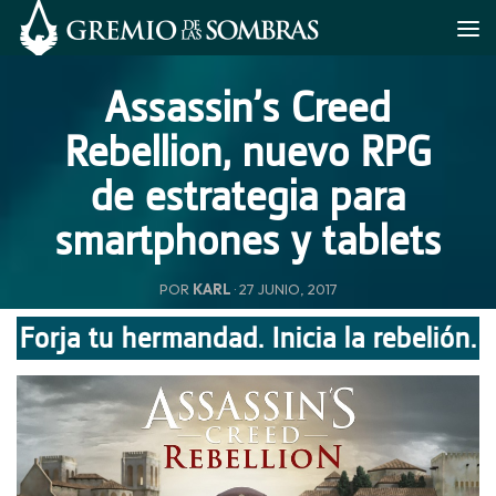
Saltar al contenido
Assassin’s Creed
Rebellion, nuevo RPG
de estrategia para
smartphones y tablets
POR
KARL
·
27 JUNIO, 2017
Forja tu hermandad. Inicia la rebelión.