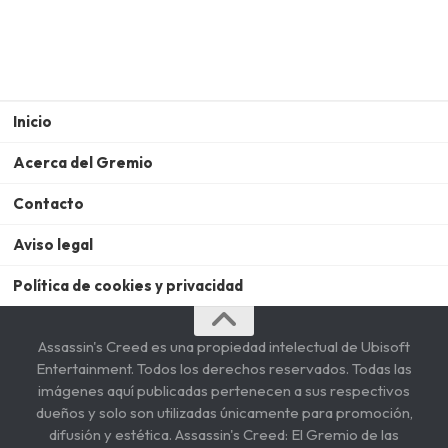
Inicio
Acerca del Gremio
Contacto
Aviso legal
Política de cookies y privacidad
Assassin's Creed es una propiedad intelectual de Ubisoft
Entertainment. Todos los derechos reservados. Todas las
imágenes aquí publicadas pertenecen a sus respectivos
dueños y solo son utilizadas únicamente para promoción,
difusión y estética. Assassin's Creed: El Gremio de las