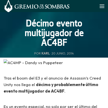
Saltar al contenido
Décimo evento
multijugador de
AC4BF
POR
KARL
·
20 JUNIO, 2014
Tras el boom del E3 y el anuncio de Assassin’s Creed
Unity nos llega el
décimo y probablemente último
evento multijugador de AC4BF
.
Es un evento especial, no solo por ser el último del