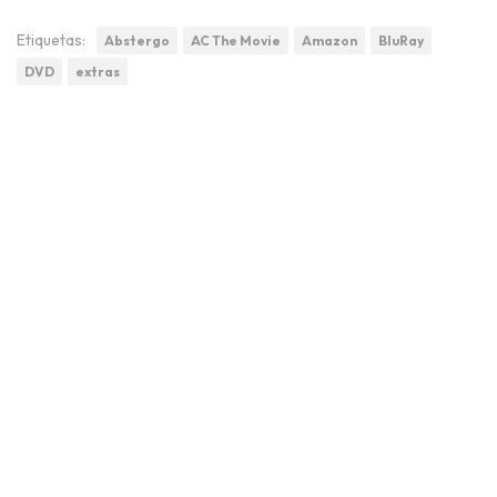
Etiquetas:
Abstergo
AC The Movie
Amazon
BluRay
DVD
extras