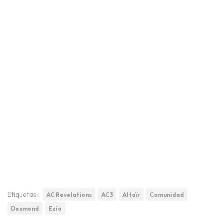
Etiquetas:
AC Revelations
AC3
Altaïr
Comunidad
Desmond
Ezio