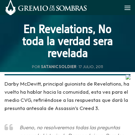
Saltar al contenido
En Revelations, No
toda la verdad sera
revelada
POR
SATANIC SOLDIER
·
17 JULIO, 2011
Darby McDevitt
, principal guionista de
Revelations
, ha
vuelto ha hablar hacia la comunidad, esta ves para el
medio
CVG
, refiriéndose a las respuestas que dará la
presunta antesala de
Assassin’s Creed 3
.
Bueno, no resolveremos todas las preguntas