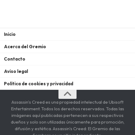
Inicio
Acerca del Gremio
Contacto
Aviso legal
Política de cookies y privacidad
Assassin's Creed es una propiedad intelectual de Ubisoft
Entertainment. Todos los derechos reservados. Todas las
imágenes aquí publicadas pertenecen a sus respectivos
dueños y solo son utilizadas únicamente para promoción,
difusión y estética. Assassin's Creed: El Gremio de las