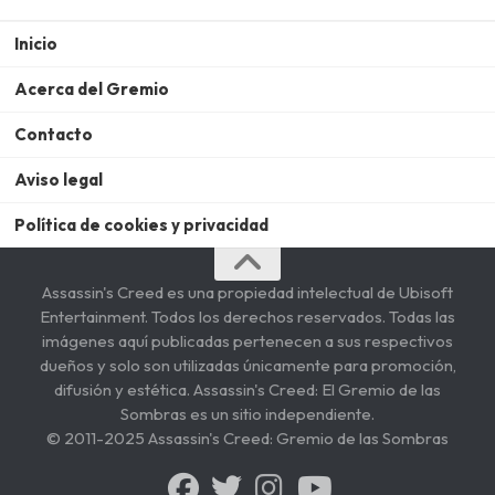
Inicio
Acerca del Gremio
Contacto
Aviso legal
Política de cookies y privacidad
Assassin's Creed es una propiedad intelectual de Ubisoft
Entertainment. Todos los derechos reservados. Todas las
imágenes aquí publicadas pertenecen a sus respectivos
dueños y solo son utilizadas únicamente para promoción,
difusión y estética. Assassin's Creed: El Gremio de las
Sombras es un sitio independiente.
© 2011-2025 Assassin's Creed: Gremio de las Sombras