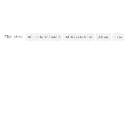
Etiquetas:
AC La Hermandad
AC Revelations
Altaïr
Ezio