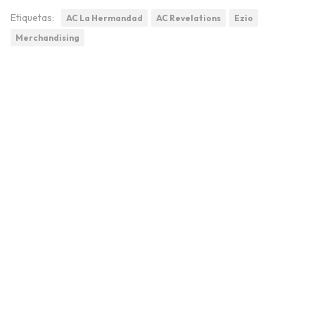
Etiquetas:
AC La Hermandad
AC Revelations
Ezio
Merchandising