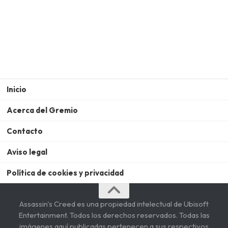
Inicio
Acerca del Gremio
Contacto
Aviso legal
Política de cookies y privacidad
Assassin's Creed es una propiedad intelectual de Ubisoft
Entertainment. Todos los derechos reservados. Todas las
imágenes aquí publicadas pertenecen a sus respectivos