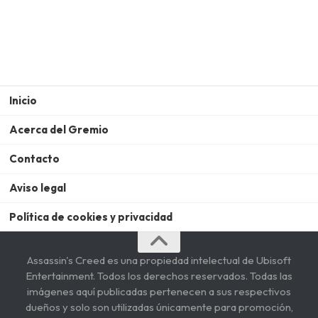
Inicio
Acerca del Gremio
Contacto
Aviso legal
Política de cookies y privacidad
Assassin's Creed es una propiedad intelectual de Ubisoft
Entertainment. Todos los derechos reservados. Todas las
imágenes aquí publicadas pertenecen a sus respectivos
dueños y solo son utilizadas únicamente para promoción,