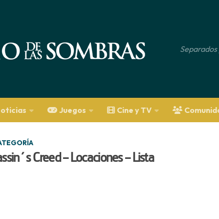
Separados 
oticias
Juegos
Cine y TV
Comunid
CATEGORÍA
ssin´s Creed – Locaciones – Lista