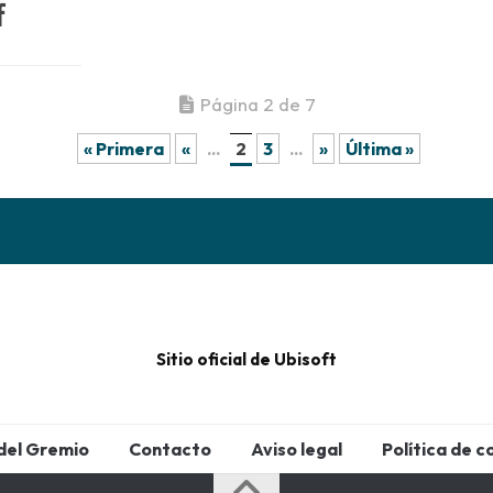
f
Página 2 de 7
« Primera
«
...
2
3
...
»
Última »
Sitio oficial de Ubisoft
del Gremio
Contacto
Aviso legal
Política de c