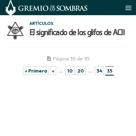
Saltar al contenido
ARTÍCULOS
El significado de los glifos de ACII
Página 35 de 35
« Primera
«
...
10
20
...
34
35