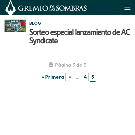
Saltar al contenido
BLOG
Sorteo especial lanzamiento de AC
Syndicate
Página 5 de 5
« Primera
«
...
4
5