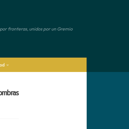
por fronteras, unidos por un Gremio
ad
Sombras