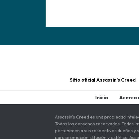
Sitio oficial Assassin's Creed
Inicio
Acerca 
Assassin's Creed es una propiedad intele
Todos los derechos reservados. Todas la
pertenecen a sus respectivos dueños y s
para promoción, difusión y estética. Assa