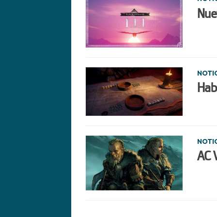
Nuev
NOTI
Habr
NOTI
AC V