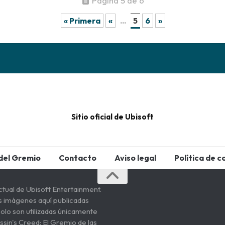
Página 5 de 6
« Primera
«
...
5
6
»
Sitio oficial de Ubisoft
del Gremio
Contacto
Aviso legal
Política de c
ctual de Ubisoft Entertainment.
s imágenes aquí publicadas
olo son utilizadas únicamente
ssin's Creed: El Gremio de las