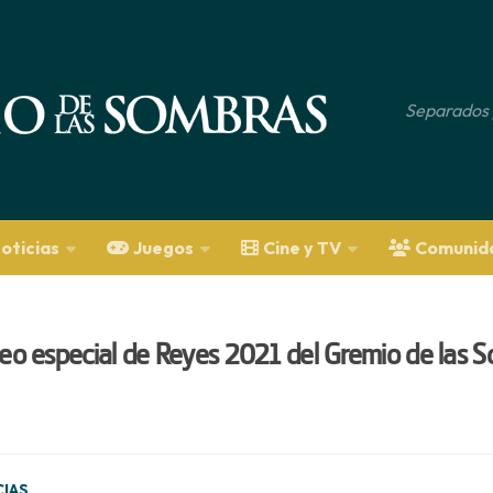
Separados 
oticias
Juegos
Cine y TV
Comunid
eo especial de Reyes 2021 del Gremio de las 
CIAS