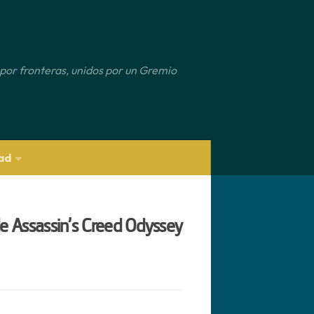
por fronteras, unidos por un Gremio
ad
e de Assassin’s Creed Odyssey