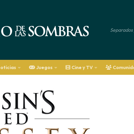
Separados 
oticias
Juegos
Cine y TV
Comunid